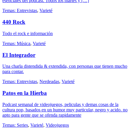
esenciales del podcast. Todos los martes y […]
Temas:
Entrevistas
,
Varieté
440 Rock
Todo el rock e información
Temas:
Música
,
Varieté
El Integrador
Una charla distendida & extendida, con personas que tienen mucho
para contar.
Temas:
Entrevistas
,
Nerdeadas
,
Varieté
Patos en la Hierba
Podcast semanal de videojuegos, peliculas y demas cosas de la
cultura pop, basados en un humor muy particular, negro y acido. no
apto para gente que se ofenda rapidamente
Temas:
Series
,
Varieté
,
Videojuegos