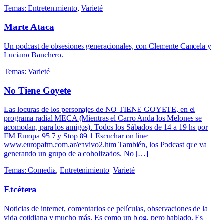
Temas:
Entretenimiento
,
Varieté
Marte Ataca
Un podcast de obsesiones generacionales, con Clemente Cancela y
Luciano Banchero.
Temas:
Varieté
No Tiene Goyete
Las locuras de los personajes de NO TIENE GOYETE, en el
programa radial MECA (Mientras el Carro Anda los Melones se
acomodan, para los amigos). Todos los Sábados de 14 a 19 hs por
FM Europa 95.7 y Stop 89.1 Escuchar on line:
www.europafm.com.ar/envivo2.htm También, los Podcast que va
generando un grupo de alcoholizados. No […]
Temas:
Comedia
,
Entretenimiento
,
Varieté
Etcétera
Noticias de internet, comentarios de películas, observaciones de la
vida cotidiana y mucho más. Es como un blog, pero hablado. Es