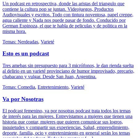
Un podcast en retrospectiva, donde las aristas del triangulo que
contiene la cultura pop se juntan. Videojuegos, Productos
Audiovisuales y escritos. Todo con tintura noventosa, papel creppe,
agua caliente y Nada nos puede pasar de fondo. Conducido por
German Espinoza, el que te habla de peliculas y de politica en la
misma hora.
Temas:
Nerdeadas
,
Varieté
Esto es un podcast
Tres amebas sin presupuesto para 3 micrófonos, le dan rienda suelta
al delirio en un varieté provinciano de humor improvisado, precario,
chabacano y vulgar. Desde San Juan, Argentina.
Temas:
Comedia
,
Entretenimiento
,
Varieté
Va por Nosotras
El podcast femenino, va por nosotras podcast trata todos los temas
de interés para las mujeres. Entrevistamos a mujeres que tienen una
historia que contar, mujeres que quieren comunicar sus logros,
inquietudes y compartir sus experiencias. Salud, emprendimiento,
deporte, familia, ocio y entretenimiento en general serán los temas