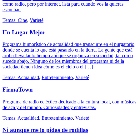
como radio, pero por internet, lista para cuando vos la quieras
escuchar.
Temas:
Cine
,
Varieté
Un Lugar Mejor
Programa humorístico de actualidad que transcurre en el purgatorio,
donde se cuenta lo que está pasando en la tierra. La gente que está
arriba lleva tanto tiempo ahí que se organiza en sociedad, tal como
sucede abajo. Ninguno de los miembros del programa ni de la
sociedad tienen idea cómo es el cielo o el […]
Temas:
Actualidad
,
Entretenimiento
,
Varieté
FirmaTown
Programa de radio ecléctico dedicado a la cultura local, con músicas
de aca y del mundo. Curiosidades y entrevistas.
Temas:
Actualidad
,
Entretenimiento
,
Varieté
Ni aunque me lo pidas de rodillas