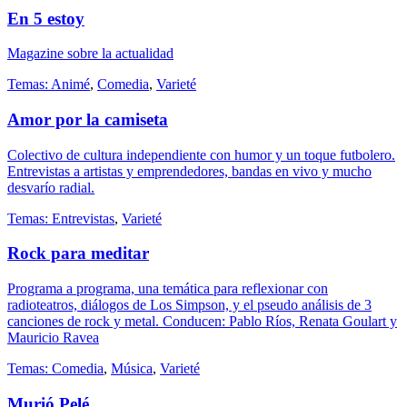
En 5 estoy
Magazine sobre la actualidad
Temas:
Animé
,
Comedia
,
Varieté
Amor por la camiseta
Colectivo de cultura independiente con humor y un toque futbolero.
Entrevistas a artistas y emprendedores, bandas en vivo y mucho
desvarío radial.
Temas:
Entrevistas
,
Varieté
Rock para meditar
Programa a programa, una temática para reflexionar con
radioteatros, diálogos de Los Simpson, y el pseudo análisis de 3
canciones de rock y metal. Conducen: Pablo Ríos, Renata Goulart y
Mauricio Ravea
Temas:
Comedia
,
Música
,
Varieté
Murió Pelé