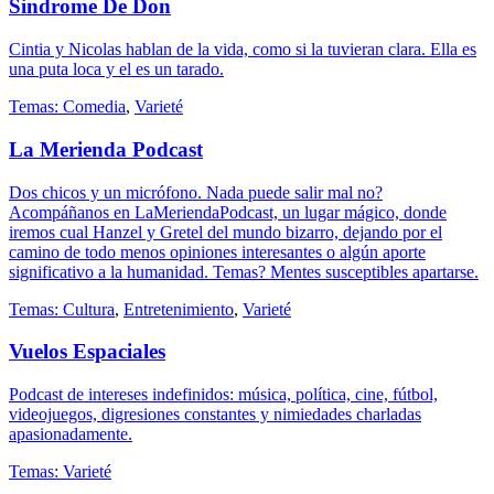
Sindrome De Don
Cintia y Nicolas hablan de la vida, como si la tuvieran clara. Ella es
una puta loca y el es un tarado.
Temas:
Comedia
,
Varieté
La Merienda Podcast
Dos chicos y un micrófono. Nada puede salir mal no?
Acompáñanos en LaMeriendaPodcast, un lugar mágico, donde
iremos cual Hanzel y Gretel del mundo bizarro, dejando por el
camino de todo menos opiniones interesantes o algún aporte
significativo a la humanidad. Temas? Mentes susceptibles apartarse.
Temas:
Cultura
,
Entretenimiento
,
Varieté
Vuelos Espaciales
Podcast de intereses indefinidos: música, política, cine, fútbol,
videojuegos, digresiones constantes y nimiedades charladas
apasionadamente.
Temas:
Varieté