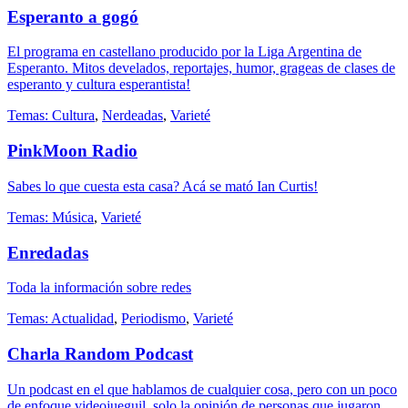
Esperanto a gogó
El programa en castellano producido por la Liga Argentina de
Esperanto. Mitos develados, reportajes, humor, grageas de clases de
esperanto y cultura esperantista!
Temas:
Cultura
,
Nerdeadas
,
Varieté
PinkMoon Radio
Sabes lo que cuesta esta casa? Acá se mató Ian Curtis!
Temas:
Música
,
Varieté
Enredadas
Toda la información sobre redes
Temas:
Actualidad
,
Periodismo
,
Varieté
Charla Random Podcast
Un podcast en el que hablamos de cualquier cosa, pero con un poco
de enfoque videojueguil, solo la opinión de personas que jugaron