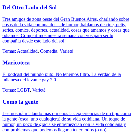
Del Otro Lado del Sol
Tres amigos de zona oeste del Gran Buenos Aires, charlando sobre
cosas de la vida con una dosis de humor, hablamos de cine, pelis,
series, comics, deportes, actualidad, cosas que amamos y cosas que
odiamos. Compartimos nuestra semana con vos para ser tu
compañía desde este lado del sol!
Temas:
Actualidad
,
Comedia
,
Varieté
Maricoteca
El podcast del mundo puto. No tenemos filtro. La verdad de la
milanesa del levante gay 2.0
Temas:
LGBT
,
Varieté
Como la gente
Lea nos irá relatando mas o menos las experiencias de un tipo como
la gente (osea, uno cualuqiera) de su vida cotidiana. Un toque de
humor, un poco de gracia se entremezclan con la vida cotidiana y
con problemas que podemos llegar a tener todos (o no).