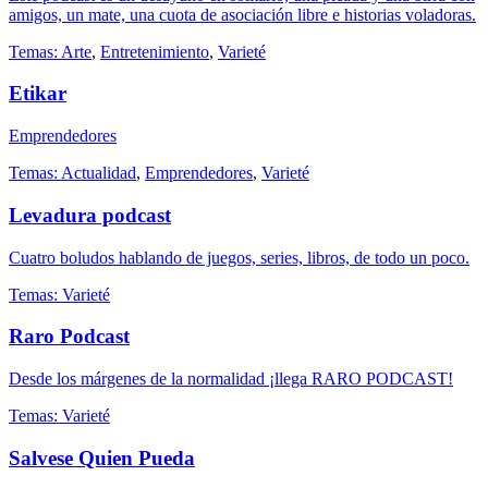
amigos, un mate, una cuota de asociación libre e historias voladoras.
Temas:
Arte
,
Entretenimiento
,
Varieté
Etikar
Emprendedores
Temas:
Actualidad
,
Emprendedores
,
Varieté
Levadura podcast
Cuatro boludos hablando de juegos, series, libros, de todo un poco.
Temas:
Varieté
Raro Podcast
Desde los márgenes de la normalidad ¡llega RARO PODCAST!
Temas:
Varieté
Salvese Quien Pueda