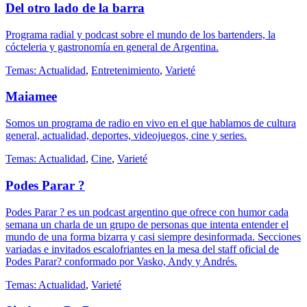
Del otro lado de la barra
Programa radial y podcast sobre el mundo de los bartenders, la
cócteleria y gastronomía en general de Argentina.
Temas:
Actualidad
,
Entretenimiento
,
Varieté
Maiamee
Somos un programa de radio en vivo en el que hablamos de cultura
general, actualidad, deportes, videojuegos, cine y series.
Temas:
Actualidad
,
Cine
,
Varieté
Podes Parar ?
Podes Parar ? es un podcast argentino que ofrece con humor cada
semana un charla de un grupo de personas que intenta entender el
mundo de una forma bizarra y casi siempre desinformada. Secciones
variadas e invitados escalofriantes en la mesa del staff oficial de
Podes Parar? conformado por Vasko, Andy y Andrés.
Temas:
Actualidad
,
Varieté