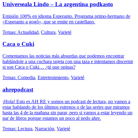
Universeala Lindo – La argentina podkasto
Emisión 100% en idioma Esperanto. Programa primo-hermano de
«Esperanto a gogó», que se emite en castellano.
Temas:
Actualidad
,
Cultura
,
Varieté
Caca o Cuki
Comentamos las noticias más absurdas que podemos encontrar
hablándole a una cuchara sujeta con una taza e intentamos discernir
si son Caca o Cuki… ¿tú que opinas?
Temas:
Comedia
,
Entretenimiento
,
Varieté
ahrepodcast
¡Hola! Esto es AH RE y somos un podcast de lectura, no vamos a
estar hablando de los últimos estrenos o de las series que miramos
hasta las 4 de la mañana sin parar, pero si vamos a estar leyendo un
par de libros porque estamos un poco al pedo ahre.
Temas:
Lectura
,
Narración
,
Varieté