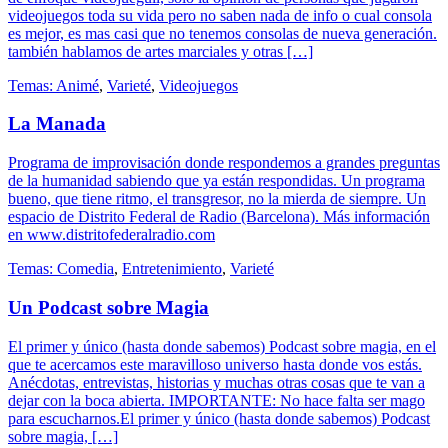
videojuegos toda su vida pero no saben nada de info o cual consola
es mejor, es mas casi que no tenemos consolas de nueva generación.
también hablamos de artes marciales y otras […]
Temas:
Animé
,
Varieté
,
Videojuegos
La Manada
Programa de improvisación donde respondemos a grandes preguntas
de la humanidad sabiendo que ya están respondidas. Un programa
bueno, que tiene ritmo, el transgresor, no la mierda de siempre. Un
espacio de Distrito Federal de Radio (Barcelona). Más información
en www.distritofederalradio.com
Temas:
Comedia
,
Entretenimiento
,
Varieté
Un Podcast sobre Magia
El primer y único (hasta donde sabemos) Podcast sobre magia, en el
que te acercamos este maravilloso universo hasta donde vos estás.
Anécdotas, entrevistas, historias y muchas otras cosas que te van a
dejar con la boca abierta. IMPORTANTE: No hace falta ser mago
para escucharnos.El primer y único (hasta donde sabemos) Podcast
sobre magia, […]