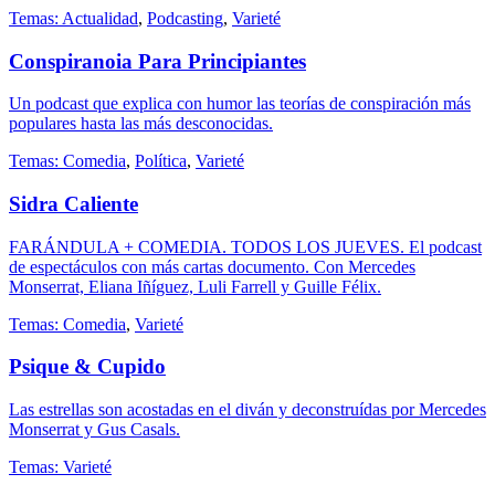
Temas:
Actualidad
,
Podcasting
,
Varieté
Conspiranoia Para Principiantes
Un podcast que explica con humor las teorías de conspiración más
populares hasta las más desconocidas.
Temas:
Comedia
,
Política
,
Varieté
Sidra Caliente
FARÁNDULA + COMEDIA. TODOS LOS JUEVES. El podcast
de espectáculos con más cartas documento. Con Mercedes
Monserrat, Eliana Iñíguez, Luli Farrell y Guille Félix.
Temas:
Comedia
,
Varieté
Psique & Cupido
Las estrellas son acostadas en el diván y deconstruídas por Mercedes
Monserrat y Gus Casals.
Temas:
Varieté