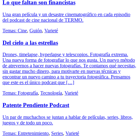
Lo que faltan son financistas
Una gran película y un desastre cinematográfico en cada episodio
del podcast de cine nacional de TERMO.
Temas:
Cine
,
Guión
,
Varieté
Del cielo a las estrellas
Drones, timelapse, hyperlapse y telescopios. Fotografía extrema.
Una nueva forma de fotografiar lo que nos gusta. Un nuevo método
de atrevernos a hacer nuevas fotografías. Te contamos qué necesitas,
sin gastar mucho dinero, para motivarte en nuevas técnicas y
encontrar un nuevo camino a tu trayectoria fotográfica. Pensamos
que este es el único podcast que […]
Temas:
Fotografía
,
Tecnología
,
Varieté
Patente Pendiente Podcast
Un par de muchachos se juntan a hablar de películas, series, libros,
juegos y de todo un poco.
Temas:
Entretenimiento
,
Series
,
Varieté