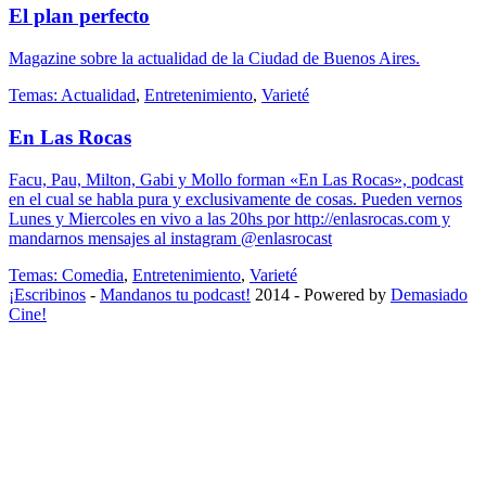
El plan perfecto
Magazine sobre la actualidad de la Ciudad de Buenos Aires.
Temas:
Actualidad
,
Entretenimiento
,
Varieté
En Las Rocas
Facu, Pau, Milton, Gabi y Mollo forman «En Las Rocas», podcast
en el cual se habla pura y exclusivamente de cosas. Pueden vernos
Lunes y Miercoles en vivo a las 20hs por http://enlasrocas.com y
mandarnos mensajes al instagram @enlasrocast
Temas:
Comedia
,
Entretenimiento
,
Varieté
¡Escribinos
-
Mandanos tu podcast!
2014 - Powered by
Demasiado
Cine!