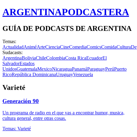
ARGENTINA
PODCASTERA
GUÍA DE PODCASTS DE ARGENTINA
Temas:
Actualidad
Animé
Arte
Ciencia
Cine
Comedia
Comics
Comida
Cultura
De
Sudacasts:
Argentina
Bolivia
Chile
Colombia
Costa Rica
Ecuador
El
Salvador
Estados
Unidos
Guatemala
Mexico
Nicaragua
Panamá
Paraguay
Perú
Puerto
Rico
República Dominicana
Uruguay
Venezuela
Varieté
Generación 90
Un programa de radio en el que vas a encontrar humor, musica,
cultura general, entre otras cosas.
Temas:
Varieté