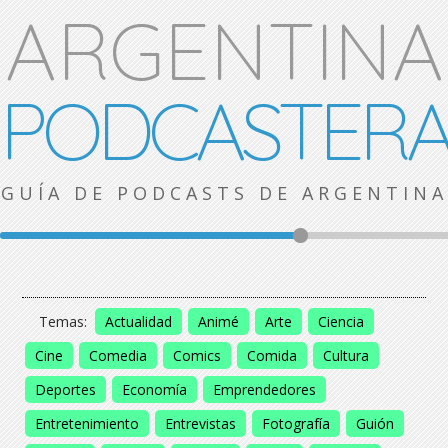
ARGENTINA
PODCASTER
GUÍA DE PODCASTS DE ARGENTINA
Temas:
Actualidad
Animé
Arte
Ciencia
Cine
Comedia
Comics
Comida
Cultura
Deportes
Economía
Emprendedores
Entretenimiento
Entrevistas
Fotografía
Guión