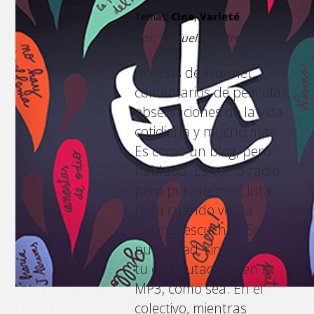
Temas:
Cine
,
Varieté
Por: Nahuel y Andres
Noticias de internet,
comentarios de películas,
observaciones de la vida
cotidiana y mucho más.
Es como un blog, pero
hablado. Es como radio,
pero por internet, lista
para cuando vos la
quieras escuchar. Sin
publicidad, sin cortes, en
tu computadora, en tu
MP3, como sea. En el
colectivo, mientras