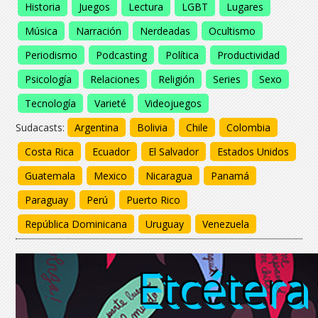
Historia
Juegos
Lectura
LGBT
Lugares
Música
Narración
Nerdeadas
Ocultismo
Periodismo
Podcasting
Política
Productividad
Psicología
Relaciones
Religión
Series
Sexo
Tecnología
Varieté
Videojuegos
Sudacasts:
Argentina
Bolivia
Chile
Colombia
Costa Rica
Ecuador
El Salvador
Estados Unidos
Guatemala
Mexico
Nicaragua
Panamá
Paraguay
Perú
Puerto Rico
República Dominicana
Uruguay
Venezuela
Etcétera
Etcétera
Etcétera
Etcétera