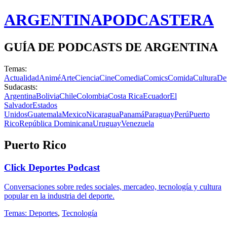
ARGENTINA
PODCASTERA
GUÍA DE PODCASTS DE ARGENTINA
Temas:
Actualidad
Animé
Arte
Ciencia
Cine
Comedia
Comics
Comida
Cultura
De
Sudacasts:
Argentina
Bolivia
Chile
Colombia
Costa Rica
Ecuador
El
Salvador
Estados
Unidos
Guatemala
Mexico
Nicaragua
Panamá
Paraguay
Perú
Puerto
Rico
República Dominicana
Uruguay
Venezuela
Puerto Rico
Click Deportes Podcast
Conversaciones sobre redes sociales, mercadeo, tecnología y cultura
popular en la industria del deporte.
Temas:
Deportes
,
Tecnología