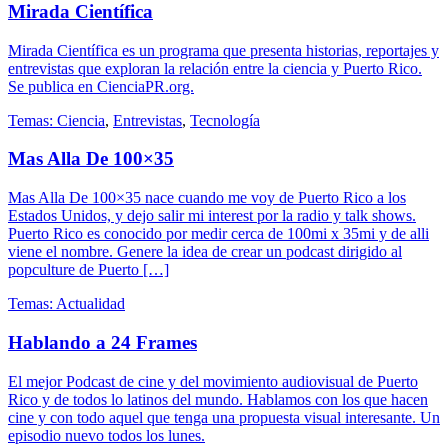
Mirada Científica
Mirada Científica es un programa que presenta historias, reportajes y
entrevistas que exploran la relación entre la ciencia y Puerto Rico.
Se publica en CienciaPR.org.
Temas:
Ciencia
,
Entrevistas
,
Tecnología
Mas Alla De 100×35
Mas Alla De 100×35 nace cuando me voy de Puerto Rico a los
Estados Unidos, y dejo salir mi interest por la radio y talk shows.
Puerto Rico es conocido por medir cerca de 100mi x 35mi y de alli
viene el nombre. Genere la idea de crear un podcast dirigido al
popculture de Puerto […]
Temas:
Actualidad
Hablando a 24 Frames
El mejor Podcast de cine y del movimiento audiovisual de Puerto
Rico y de todos lo latinos del mundo. Hablamos con los que hacen
cine y con todo aquel que tenga una propuesta visual interesante. Un
episodio nuevo todos los lunes.