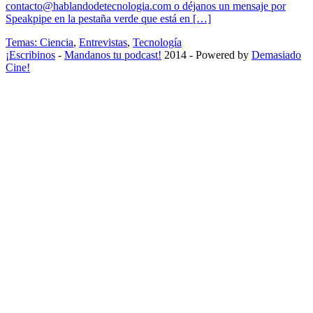
contacto@hablandodetecnologia.com o déjanos un mensaje por
Speakpipe en la pestaña verde que está en […]
Temas:
Ciencia
,
Entrevistas
,
Tecnología
¡Escribinos
-
Mandanos tu podcast!
2014 - Powered by
Demasiado
Cine!