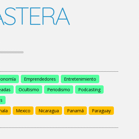
STERA
conomía
Emprendedores
Entretenimiento
eadas
Ocultismo
Periodismo
Podcasting
os
mala
Mexico
Nicaragua
Panamá
Paraguay