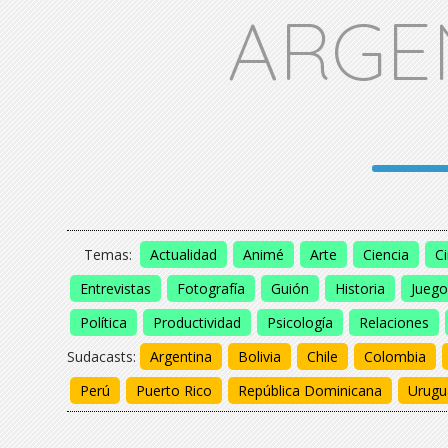
ARGE
Temas:
Actualidad
Animé
Arte
Ciencia
C
Entrevistas
Fotografía
Guión
Historia
Juego
Política
Productividad
Psicología
Relaciones
Sudacasts:
Argentina
Bolivia
Chile
Colombia
Perú
Puerto Rico
República Dominicana
Urugu