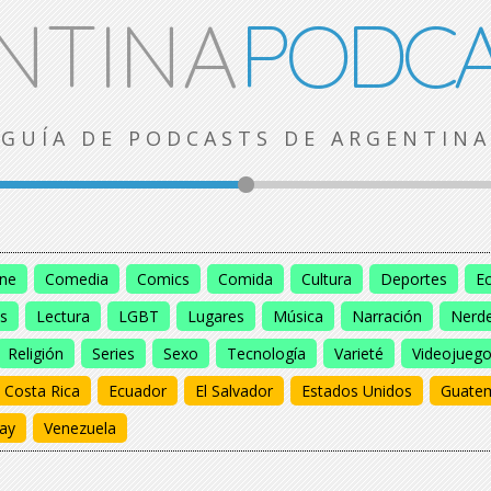
NTINA
PODCA
GUÍA DE PODCASTS DE ARGENTINA
ine
Comedia
Comics
Comida
Cultura
Deportes
E
s
Lectura
LGBT
Lugares
Música
Narración
Nerd
Religión
Series
Sexo
Tecnología
Varieté
Videojueg
Costa Rica
Ecuador
El Salvador
Estados Unidos
Guate
ay
Venezuela