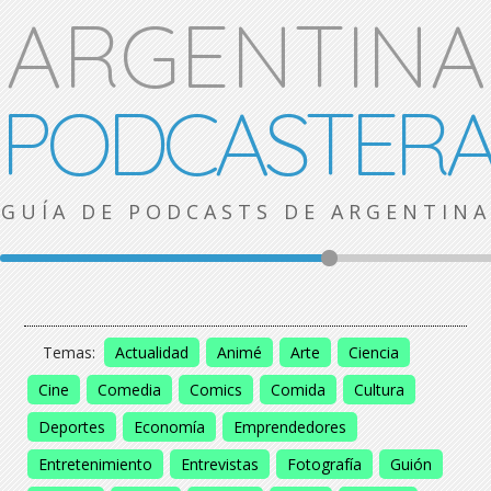
ARGENTINA
PODCASTER
GUÍA DE PODCASTS DE ARGENTINA
Temas:
Actualidad
Animé
Arte
Ciencia
Cine
Comedia
Comics
Comida
Cultura
Deportes
Economía
Emprendedores
Entretenimiento
Entrevistas
Fotografía
Guión