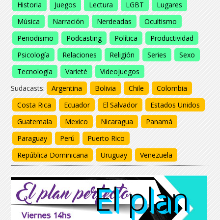
Historia
Juegos
Lectura
LGBT
Lugares
Música
Narración
Nerdeadas
Ocultismo
Periodismo
Podcasting
Política
Productividad
Psicología
Relaciones
Religión
Series
Sexo
Tecnología
Varieté
Videojuegos
Sudacasts:
Argentina
Bolivia
Chile
Colombia
Costa Rica
Ecuador
El Salvador
Estados Unidos
Guatemala
Mexico
Nicaragua
Panamá
Paraguay
Perú
Puerto Rico
República Dominicana
Uruguay
Venezuela
El plan
El plan
El plan
El plan