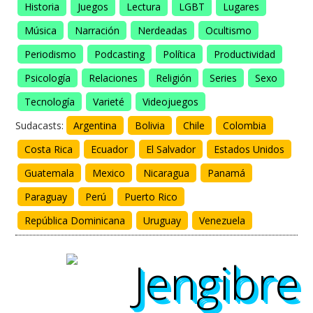
Historia
Juegos
Lectura
LGBT
Lugares
Música
Narración
Nerdeadas
Ocultismo
Periodismo
Podcasting
Política
Productividad
Psicología
Relaciones
Religión
Series
Sexo
Tecnología
Varieté
Videojuegos
Sudacasts:
Argentina
Bolivia
Chile
Colombia
Costa Rica
Ecuador
El Salvador
Estados Unidos
Guatemala
Mexico
Nicaragua
Panamá
Paraguay
Perú
Puerto Rico
República Dominicana
Uruguay
Venezuela
Jengibre
Jengibre
Jengibre
Jengibre