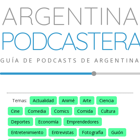
ARGENTINA
PODCASTER
GUÍA DE PODCASTS DE ARGENTINA
Temas:
Actualidad
Animé
Arte
Ciencia
Cine
Comedia
Comics
Comida
Cultura
Deportes
Economía
Emprendedores
Entretenimiento
Entrevistas
Fotografía
Guión