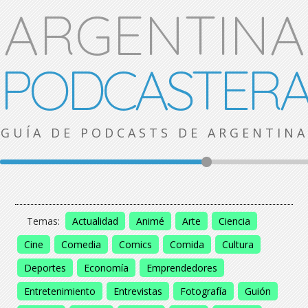
ARGENTINA
PODCASTER
GUÍA DE PODCASTS DE ARGENTINA
Temas:
Actualidad
Animé
Arte
Ciencia
Cine
Comedia
Comics
Comida
Cultura
Deportes
Economía
Emprendedores
Entretenimiento
Entrevistas
Fotografía
Guión