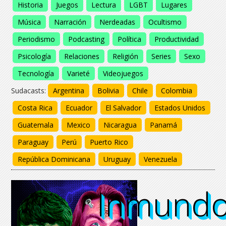
Historia
Juegos
Lectura
LGBT
Lugares
Música
Narración
Nerdeadas
Ocultismo
Periodismo
Podcasting
Política
Productividad
Psicología
Relaciones
Religión
Series
Sexo
Tecnología
Varieté
Videojuegos
Sudacasts:
Argentina
Bolivia
Chile
Colombia
Costa Rica
Ecuador
El Salvador
Estados Unidos
Guatemala
Mexico
Nicaragua
Panamá
Paraguay
Perú
Puerto Rico
República Dominicana
Uruguay
Venezuela
Inmund
Inmund
Inmund
Inmund