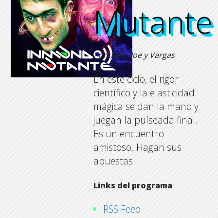
Mutante
Mutante
Mutante
Mutante
Por: Palo, Joe y Vargas
En este ciclo, el rigor
científico y la elasticidad
mágica se dan la mano y
juegan la pulseada final.
Es un encuentro
amistoso. Hagan sus
apuestas.
Links del programa
RSS Feed