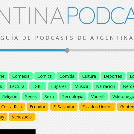
NTINA
PODCA
GUÍA DE PODCASTS DE ARGENTINA
ine
Comedia
Comics
Comida
Cultura
Deportes
E
s
Lectura
LGBT
Lugares
Música
Narración
Nerd
Religión
Series
Sexo
Tecnología
Varieté
Videojueg
Costa Rica
Ecuador
El Salvador
Estados Unidos
Guate
ay
Venezuela