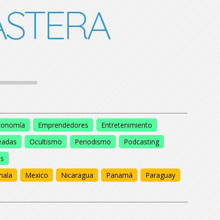
STERA
conomía
Emprendedores
Entretenimiento
eadas
Ocultismo
Periodismo
Podcasting
os
mala
Mexico
Nicaragua
Panamá
Paraguay