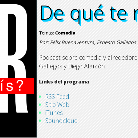
De qué te r
De qué te 
De qué te 
De qué te 
Temas:
Comedia
Por: Félix Buenaventura, Ernesto Gallegos
Podcast sobre comedia y alrededores
Gallegos y Diego Alarcón
Links del programa
RSS Feed
Sitio Web
iTunes
Soundcloud