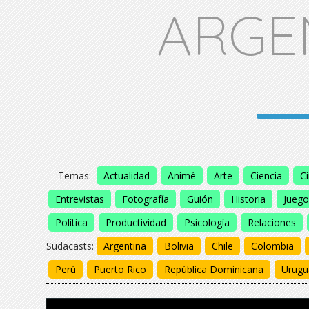
ARGE
Temas:
Actualidad
Animé
Arte
Ciencia
C
Entrevistas
Fotografía
Guión
Historia
Juego
Política
Productividad
Psicología
Relaciones
Sudacasts:
Argentina
Bolivia
Chile
Colombia
Perú
Puerto Rico
República Dominicana
Urugu