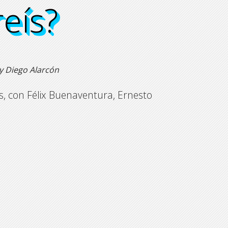
eís?
reís?
reís?
reís?
 y Diego Alarcón
, con Félix Buenaventura, Ernesto