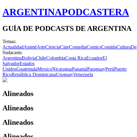
ARGENTINA
PODCASTERA
GUÍA DE PODCASTS DE ARGENTINA
Temas:
Actualidad
Animé
Arte
Ciencia
Cine
Comedia
Comics
Comida
Cultura
De
Sudacasts:
Argentina
Bolivia
Chile
Colombia
Costa Rica
Ecuador
El
Salvador
Estados
Unidos
Guatemala
Mexico
Nicaragua
Panamá
Paraguay
Perú
Puerto
Rico
República Dominicana
Uruguay
Venezuela
Alineados
Alineados
Alineados
Alineados