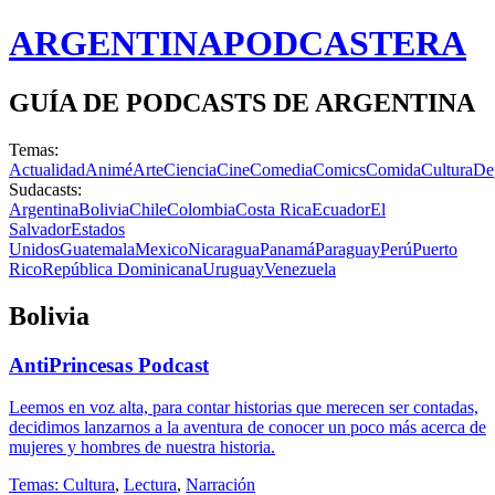
ARGENTINA
PODCASTERA
GUÍA DE PODCASTS DE ARGENTINA
Temas:
Actualidad
Animé
Arte
Ciencia
Cine
Comedia
Comics
Comida
Cultura
De
Sudacasts:
Argentina
Bolivia
Chile
Colombia
Costa Rica
Ecuador
El
Salvador
Estados
Unidos
Guatemala
Mexico
Nicaragua
Panamá
Paraguay
Perú
Puerto
Rico
República Dominicana
Uruguay
Venezuela
Bolivia
AntiPrincesas Podcast
Leemos en voz alta, para contar historias que merecen ser contadas,
decidimos lanzarnos a la aventura de conocer un poco más acerca de
mujeres y hombres de nuestra historia.
Temas:
Cultura
,
Lectura
,
Narración