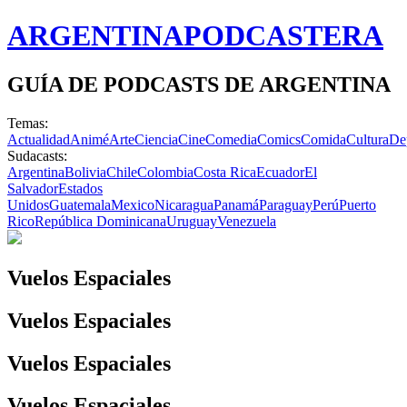
ARGENTINA
PODCASTERA
GUÍA DE PODCASTS DE ARGENTINA
Temas:
Actualidad
Animé
Arte
Ciencia
Cine
Comedia
Comics
Comida
Cultura
De
Sudacasts:
Argentina
Bolivia
Chile
Colombia
Costa Rica
Ecuador
El
Salvador
Estados
Unidos
Guatemala
Mexico
Nicaragua
Panamá
Paraguay
Perú
Puerto
Rico
República Dominicana
Uruguay
Venezuela
Vuelos Espaciales
Vuelos Espaciales
Vuelos Espaciales
Vuelos Espaciales