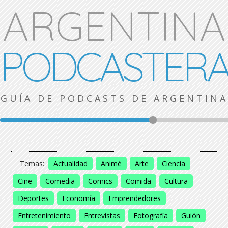
ARGENTINA
PODCASTER
GUÍA DE PODCASTS DE ARGENTINA
Temas:
Actualidad
Animé
Arte
Ciencia
Cine
Comedia
Comics
Comida
Cultura
Deportes
Economía
Emprendedores
Entretenimiento
Entrevistas
Fotografía
Guión