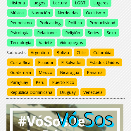
Historia
Juegos
Lectura
LGBT
Lugares
Música
Narración
Nerdeadas
Ocultismo
Periodismo
Podcasting
Política
Productividad
Psicología
Relaciones
Religión
Series
Sexo
Tecnología
Varieté
Videojuegos
Sudacasts:
Argentina
Bolivia
Chile
Colombia
Costa Rica
Ecuador
El Salvador
Estados Unidos
Guatemala
Mexico
Nicaragua
Panamá
Paraguay
Perú
Puerto Rico
República Dominicana
Uruguay
Venezuela
Vó Sos
Vó Sos
Vó Sos
Vó Sos