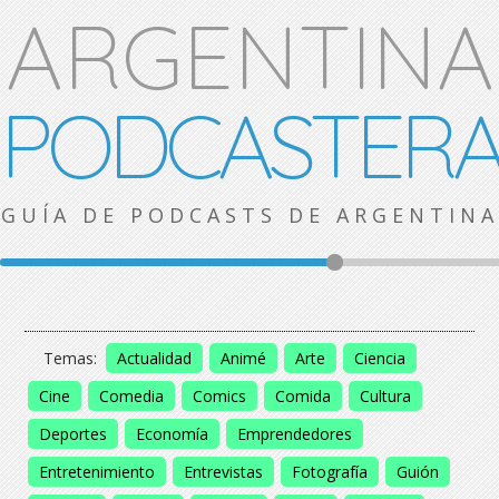
ARGENTINA
PODCASTER
GUÍA DE PODCASTS DE ARGENTINA
Temas:
Actualidad
Animé
Arte
Ciencia
Cine
Comedia
Comics
Comida
Cultura
Deportes
Economía
Emprendedores
Entretenimiento
Entrevistas
Fotografía
Guión