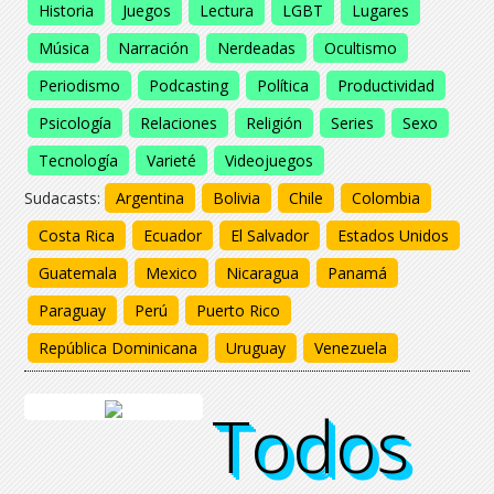
Historia
Juegos
Lectura
LGBT
Lugares
Música
Narración
Nerdeadas
Ocultismo
Periodismo
Podcasting
Política
Productividad
Psicología
Relaciones
Religión
Series
Sexo
Tecnología
Varieté
Videojuegos
Sudacasts:
Argentina
Bolivia
Chile
Colombia
Costa Rica
Ecuador
El Salvador
Estados Unidos
Guatemala
Mexico
Nicaragua
Panamá
Paraguay
Perú
Puerto Rico
República Dominicana
Uruguay
Venezuela
Todos
Todos
Todos
Todos