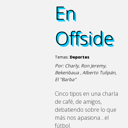
En
En
En
En
Offside
Offside
Offside
Offside
Temas:
Deportes
Por: Charly, Ron Jeremy,
Bekenbaua , Alberto Tulipán,
El "Barba"
Cinco tipos en una charla
de café, de amigos,
debatiendo sobre lo que
más nos apasiona…el
fútbol.