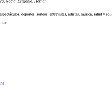
ica, Nadia, Estefanía, Hernán
pectáculos, deportes, sorteos, entrevistas, artistas, música, salud y sol
m.ar
ne!