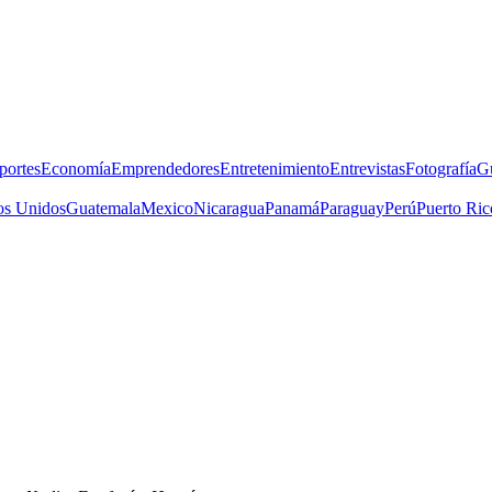
portes
Economía
Emprendedores
Entretenimiento
Entrevistas
Fotografía
G
os Unidos
Guatemala
Mexico
Nicaragua
Panamá
Paraguay
Perú
Puerto Ric