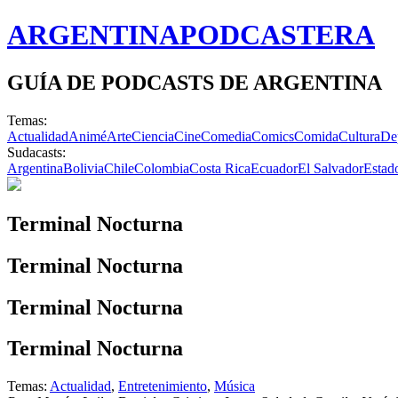
ARGENTINA
PODCASTERA
GUÍA DE PODCASTS DE ARGENTINA
Temas:
Actualidad
Animé
Arte
Ciencia
Cine
Comedia
Comics
Comida
Cultura
De
Sudacasts:
Argentina
Bolivia
Chile
Colombia
Costa Rica
Ecuador
El Salvador
Estad
Terminal Nocturna
Terminal Nocturna
Terminal Nocturna
Terminal Nocturna
Temas:
Actualidad
,
Entretenimiento
,
Música