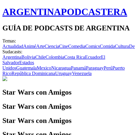
ARGENTINA
PODCASTERA
GUÍA DE PODCASTS DE ARGENTINA
Temas:
Actualidad
Animé
Arte
Ciencia
Cine
Comedia
Comics
Comida
Cultura
De
Sudacasts:
Argentina
Bolivia
Chile
Colombia
Costa Rica
Ecuador
El
Salvador
Estados
Unidos
Guatemala
Mexico
Nicaragua
Panamá
Paraguay
Perú
Puerto
Rico
República Dominicana
Uruguay
Venezuela
Star Wars con Amigos
Star Wars con Amigos
Star Wars con Amigos
Star Wars con Amigos