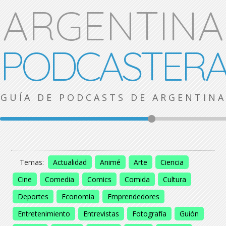
ARGENTINA
PODCASTER
GUÍA DE PODCASTS DE ARGENTINA
Temas:
Actualidad
Animé
Arte
Ciencia
Cine
Comedia
Comics
Comida
Cultura
Deportes
Economía
Emprendedores
Entretenimiento
Entrevistas
Fotografía
Guión