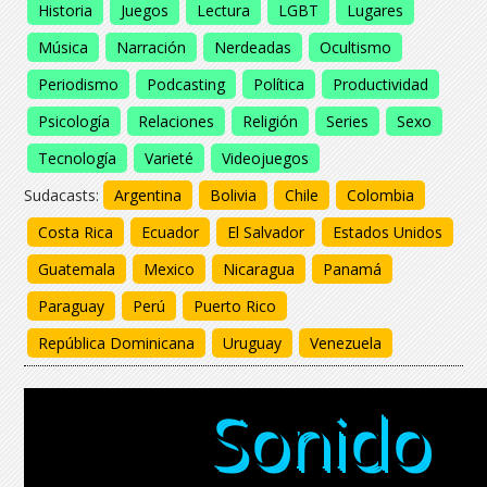
Historia
Juegos
Lectura
LGBT
Lugares
Música
Narración
Nerdeadas
Ocultismo
Periodismo
Podcasting
Política
Productividad
Psicología
Relaciones
Religión
Series
Sexo
Tecnología
Varieté
Videojuegos
Sudacasts:
Argentina
Bolivia
Chile
Colombia
Costa Rica
Ecuador
El Salvador
Estados Unidos
Guatemala
Mexico
Nicaragua
Panamá
Paraguay
Perú
Puerto Rico
República Dominicana
Uruguay
Venezuela
Sonido
Sonido
Sonido
Sonido