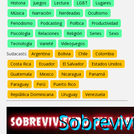
Historia
Juegos
Lectura
LGBT
Lugares
Música
Narración
Nerdeadas
Ocultismo
Periodismo
Podcasting
Política
Productividad
Psicología
Relaciones
Religión
Series
Sexo
Tecnología
Varieté
Videojuegos
Sudacasts:
Argentina
Bolivia
Chile
Colombia
Costa Rica
Ecuador
El Salvador
Estados Unidos
Guatemala
Mexico
Nicaragua
Panamá
Paraguay
Perú
Puerto Rico
República Dominicana
Uruguay
Venezuela
Sobreviv
Sobreviv
Sobrevi
Sobrevi