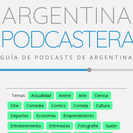
ARGENTINA
PODCASTER
GUÍA DE PODCASTS DE ARGENTINA
Temas:
Actualidad
Animé
Arte
Ciencia
Cine
Comedia
Comics
Comida
Cultura
Deportes
Economía
Emprendedores
Entretenimiento
Entrevistas
Fotografía
Guión