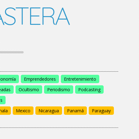
STERA
conomía
Emprendedores
Entretenimiento
eadas
Ocultismo
Periodismo
Podcasting
os
mala
Mexico
Nicaragua
Panamá
Paraguay