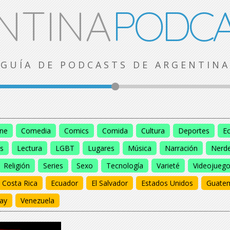
NTINA
PODCA
GUÍA DE PODCASTS DE ARGENTINA
ine
Comedia
Comics
Comida
Cultura
Deportes
E
s
Lectura
LGBT
Lugares
Música
Narración
Nerd
Religión
Series
Sexo
Tecnología
Varieté
Videojueg
Costa Rica
Ecuador
El Salvador
Estados Unidos
Guate
ay
Venezuela