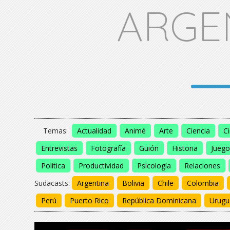
ARGE
Temas:
Actualidad
Animé
Arte
Ciencia
C
Entrevistas
Fotografía
Guión
Historia
Juego
Política
Productividad
Psicología
Relaciones
Sudacasts:
Argentina
Bolivia
Chile
Colombia
Perú
Puerto Rico
República Dominicana
Urugu