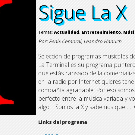
Sigue La X
Sigue La X
Sigue La X
Sigue La X
Temas:
Actualidad
,
Entretenimiento
,
Músi
Por: Fenix Cemoral, Leandro Hanuch
Selección de programas musicales de 
La Terminal es su programa punter
que estás cansado de la comercializa
en la radio por Internet quieres t
compañía agradable. Por eso somos l
perfecto entre la música variada y v
algo. . Somos la X y sabemos que….
Links del programa