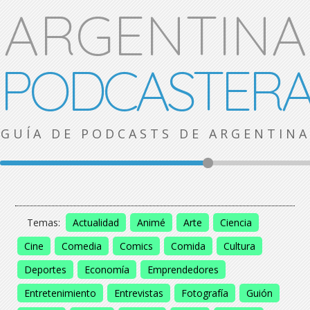
ARGENTINA
PODCASTER
GUÍA DE PODCASTS DE ARGENTINA
Temas:
Actualidad
Animé
Arte
Ciencia
Cine
Comedia
Comics
Comida
Cultura
Deportes
Economía
Emprendedores
Entretenimiento
Entrevistas
Fotografía
Guión