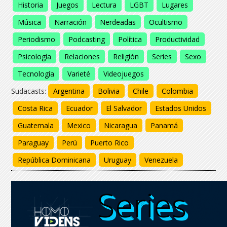
Historia
Juegos
Lectura
LGBT
Lugares
Música
Narración
Nerdeadas
Ocultismo
Periodismo
Podcasting
Política
Productividad
Psicología
Relaciones
Religión
Series
Sexo
Tecnología
Varieté
Videojuegos
Sudacasts:
Argentina
Bolivia
Chile
Colombia
Costa Rica
Ecuador
El Salvador
Estados Unidos
Guatemala
Mexico
Nicaragua
Panamá
Paraguay
Perú
Puerto Rico
República Dominicana
Uruguay
Venezuela
Series
Series
Series
Series