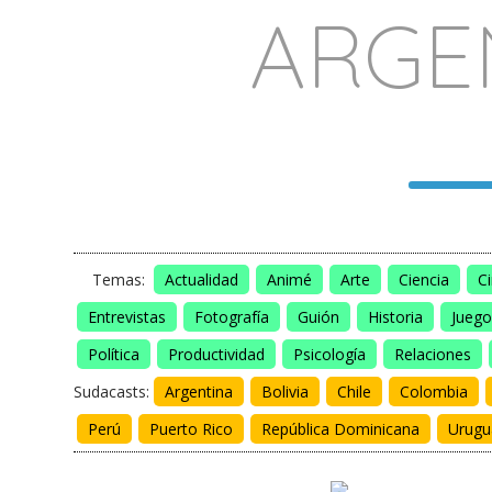
ARGE
Temas:
Actualidad
Animé
Arte
Ciencia
C
Entrevistas
Fotografía
Guión
Historia
Juego
Política
Productividad
Psicología
Relaciones
Sudacasts:
Argentina
Bolivia
Chile
Colombia
Perú
Puerto Rico
República Dominicana
Urugu