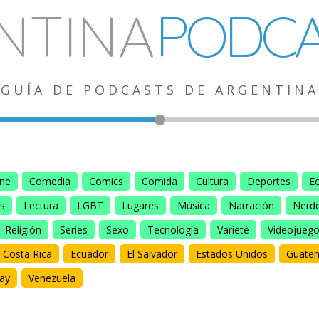
NTINA
PODCA
GUÍA DE PODCASTS DE ARGENTINA
ine
Comedia
Comics
Comida
Cultura
Deportes
E
s
Lectura
LGBT
Lugares
Música
Narración
Nerd
Religión
Series
Sexo
Tecnología
Varieté
Videojueg
Costa Rica
Ecuador
El Salvador
Estados Unidos
Guate
ay
Venezuela