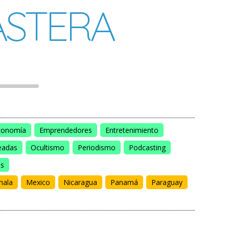
STERA
conomía
Emprendedores
Entretenimiento
eadas
Ocultismo
Periodismo
Podcasting
os
mala
Mexico
Nicaragua
Panamá
Paraguay