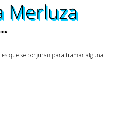
a Merluza
a Merluza
a Merluza
a Merluza
smo
tiles que se conjuran para tramar alguna