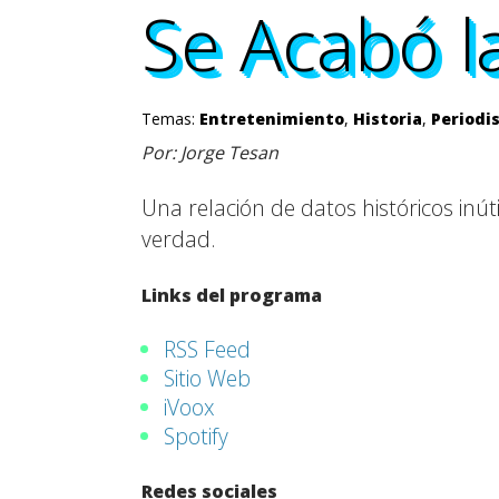
Se Acabó l
Se Acabó l
Se Acabó l
Se Acabó l
Temas:
Entretenimiento
,
Historia
,
Periodi
Por: Jorge Tesan
Una relación de datos históricos inú
verdad.
Links del programa
RSS Feed
Sitio Web
iVoox
Spotify
Redes sociales