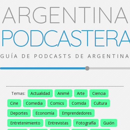
ARGENTINA
PODCASTER
GUÍA DE PODCASTS DE ARGENTINA
Temas:
Actualidad
Animé
Arte
Ciencia
Cine
Comedia
Comics
Comida
Cultura
Deportes
Economía
Emprendedores
Entretenimiento
Entrevistas
Fotografía
Guión