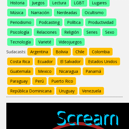
Historia
Juegos
Lectura
LGBT
Lugares
Música
Narración
Nerdeadas
Ocultismo
Periodismo
Podcasting
Política
Productividad
Psicología
Relaciones
Religión
Series
Sexo
Tecnología
Varieté
Videojuegos
Sudacasts:
Argentina
Bolivia
Chile
Colombia
Costa Rica
Ecuador
El Salvador
Estados Unidos
Guatemala
Mexico
Nicaragua
Panamá
Paraguay
Perú
Puerto Rico
República Dominicana
Uruguay
Venezuela
Scream
Scream
Scream
Scream