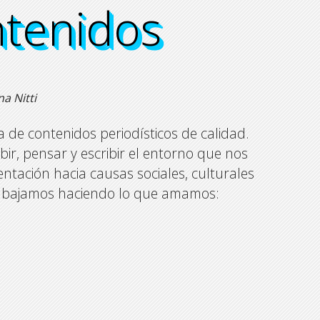
ntenidos
ntenidos
ntenidos
ntenidos
a Nitti
 de contenidos periodísticos de calidad.
bir, pensar y escribir el entorno que nos
entación hacia causas sociales, culturales
trabajamos haciendo lo que amamos: