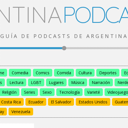
NTINA
PODCA
GUÍA DE PODCASTS DE ARGENTINA
ine
Comedia
Comics
Comida
Cultura
Deportes
E
s
Lectura
LGBT
Lugares
Música
Narración
Nerd
Religión
Series
Sexo
Tecnología
Varieté
Videojueg
Costa Rica
Ecuador
El Salvador
Estados Unidos
Guate
ay
Venezuela