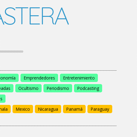
STERA
conomía
Emprendedores
Entretenimiento
eadas
Ocultismo
Periodismo
Podcasting
os
mala
Mexico
Nicaragua
Panamá
Paraguay