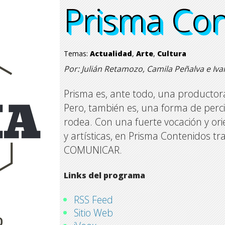
Prisma Co
Prisma Co
Prisma Co
Prisma Co
Temas:
Actualidad
,
Arte
,
Cultura
Por: Julián Retamozo, Camila Peñalva e Ivan
Prisma es, ante todo, una productora
Pero, también es, una forma de perci
rodea. Con una fuerte vocación y ori
y artísticas, en Prisma Contenidos 
COMUNICAR.
Links del programa
RSS Feed
Sitio Web