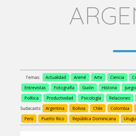
ARGE
Temas:
Actualidad
Animé
Arte
Ciencia
C
Entrevistas
Fotografía
Guión
Historia
Juego
Política
Productividad
Psicología
Relaciones
Sudacasts:
Argentina
Bolivia
Chile
Colombia
Perú
Puerto Rico
República Dominicana
Urugu