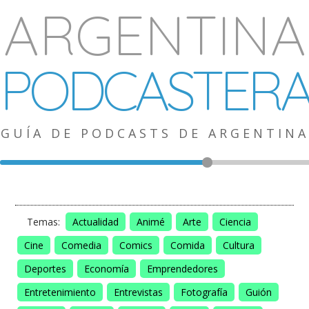
ARGENTINA
PODCASTER
GUÍA DE PODCASTS DE ARGENTINA
Temas:
Actualidad
Animé
Arte
Ciencia
Cine
Comedia
Comics
Comida
Cultura
Deportes
Economía
Emprendedores
Entretenimiento
Entrevistas
Fotografía
Guión