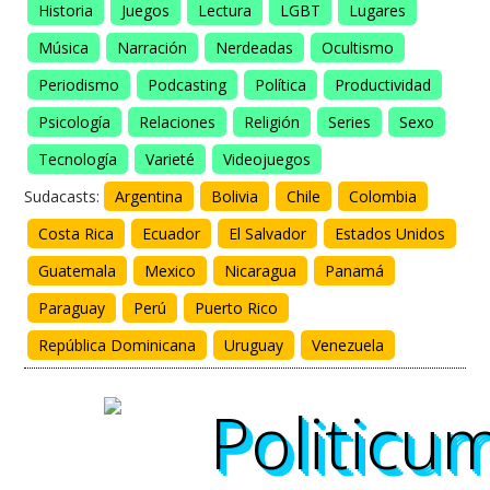
Historia
Juegos
Lectura
LGBT
Lugares
Música
Narración
Nerdeadas
Ocultismo
Periodismo
Podcasting
Política
Productividad
Psicología
Relaciones
Religión
Series
Sexo
Tecnología
Varieté
Videojuegos
Sudacasts:
Argentina
Bolivia
Chile
Colombia
Costa Rica
Ecuador
El Salvador
Estados Unidos
Guatemala
Mexico
Nicaragua
Panamá
Paraguay
Perú
Puerto Rico
República Dominicana
Uruguay
Venezuela
Politicu
Politicu
Politicu
Politicu