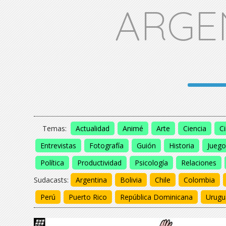
ARGE
Temas:
Actualidad
Animé
Arte
Ciencia
C
Entrevistas
Fotografía
Guión
Historia
Juego
Política
Productividad
Psicología
Relaciones
Sudacasts:
Argentina
Bolivia
Chile
Colombia
Perú
Puerto Rico
República Dominicana
Urugu