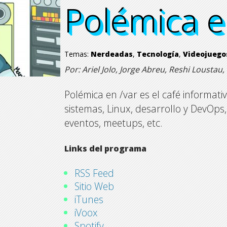
Polémica e
Polémica e
Polémica e
Polémica e
Temas:
Nerdeadas
,
Tecnología
,
Videojuego
Por: Ariel Jolo, Jorge Abreu, Reshi Lousta
Polémica en /var es el café informat
sistemas, Linux, desarrollo y DevOp
eventos, meetups, etc.
Links del programa
RSS Feed
Sitio Web
iTunes
iVoox
Spotify