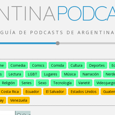
NTINA
PODCA
GUÍA DE PODCASTS DE ARGENTINA
ine
Comedia
Comics
Comida
Cultura
Deportes
E
s
Lectura
LGBT
Lugares
Música
Narración
Nerd
Religión
Series
Sexo
Tecnología
Varieté
Videojueg
Costa Rica
Ecuador
El Salvador
Estados Unidos
Guate
ay
Venezuela