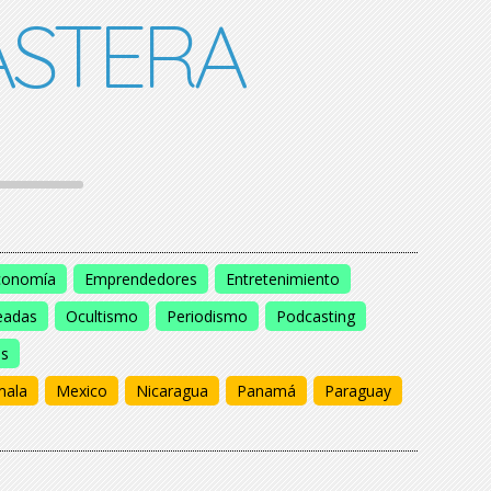
STERA
conomía
Emprendedores
Entretenimiento
eadas
Ocultismo
Periodismo
Podcasting
os
mala
Mexico
Nicaragua
Panamá
Paraguay