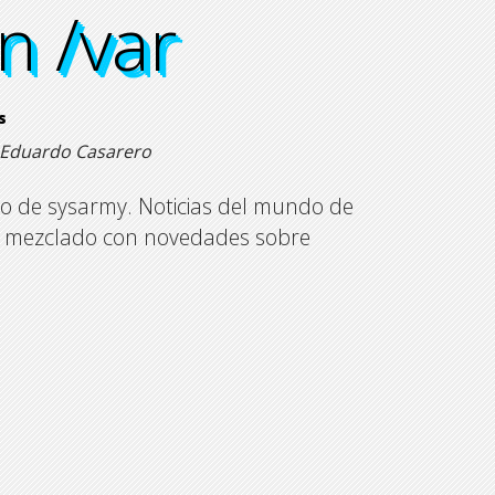
n /var
n /var
n /var
n /var
s
u, Eduardo Casarero
ivo de sysarmy. Noticias del mundo de
s, mezclado con novedades sobre