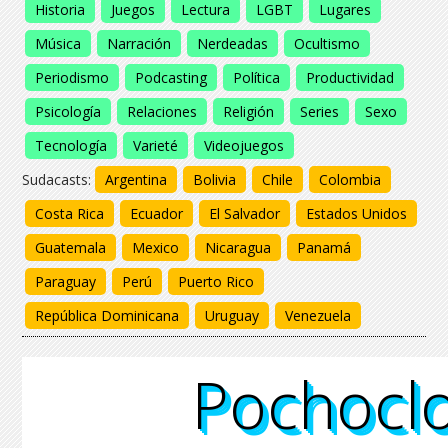
Historia
Juegos
Lectura
LGBT
Lugares
Música
Narración
Nerdeadas
Ocultismo
Periodismo
Podcasting
Política
Productividad
Psicología
Relaciones
Religión
Series
Sexo
Tecnología
Varieté
Videojuegos
Sudacasts:
Argentina
Bolivia
Chile
Colombia
Costa Rica
Ecuador
El Salvador
Estados Unidos
Guatemala
Mexico
Nicaragua
Panamá
Paraguay
Perú
Puerto Rico
República Dominicana
Uruguay
Venezuela
Pochocl
Pochocl
Pochocl
Pochocl