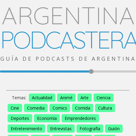
ARGENTINA
PODCASTER
GUÍA DE PODCASTS DE ARGENTINA
Temas:
Actualidad
Animé
Arte
Ciencia
Cine
Comedia
Comics
Comida
Cultura
Deportes
Economía
Emprendedores
Entretenimiento
Entrevistas
Fotografía
Guión