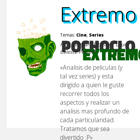
Extremo
Extremo
Extremo
Extremo
Temas:
Cine
,
Series
Por: German Battiston, Laura
Celeste Petroff
«Analisis de peliculas (y
tal vez series) y esta
dirigido a quien le guste
recorrer todos los
aspectos y realizar un
analisis mas profundo de
cada particularidad.
Tratamos que sea
divertido :P»