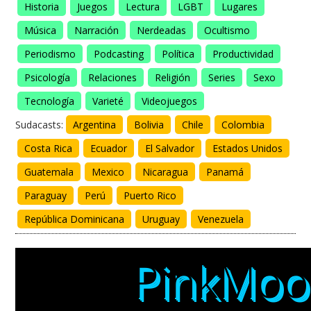
Historia
Juegos
Lectura
LGBT
Lugares
Música
Narración
Nerdeadas
Ocultismo
Periodismo
Podcasting
Política
Productividad
Psicología
Relaciones
Religión
Series
Sexo
Tecnología
Varieté
Videojuegos
Sudacasts:
Argentina
Bolivia
Chile
Colombia
Costa Rica
Ecuador
El Salvador
Estados Unidos
Guatemala
Mexico
Nicaragua
Panamá
Paraguay
Perú
Puerto Rico
República Dominicana
Uruguay
Venezuela
PinkMoo
PinkMo
PinkMo
PinkMo