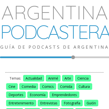
ARGENTINA
PODCASTER
GUÍA DE PODCASTS DE ARGENTINA
Temas:
Actualidad
Animé
Arte
Ciencia
Cine
Comedia
Comics
Comida
Cultura
Deportes
Economía
Emprendedores
Entretenimiento
Entrevistas
Fotografía
Guión