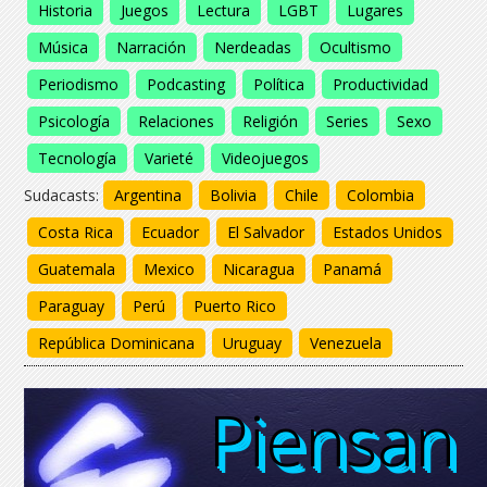
Historia
Juegos
Lectura
LGBT
Lugares
Música
Narración
Nerdeadas
Ocultismo
Periodismo
Podcasting
Política
Productividad
Psicología
Relaciones
Religión
Series
Sexo
Tecnología
Varieté
Videojuegos
Sudacasts:
Argentina
Bolivia
Chile
Colombia
Costa Rica
Ecuador
El Salvador
Estados Unidos
Guatemala
Mexico
Nicaragua
Panamá
Paraguay
Perú
Puerto Rico
República Dominicana
Uruguay
Venezuela
Piensan
Piensan
Piensan
Piensan