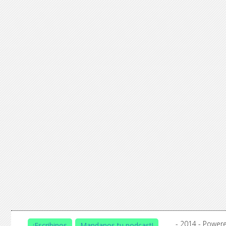
-
2014 - Power
¡Escribinos
Mandanos tu podcast!