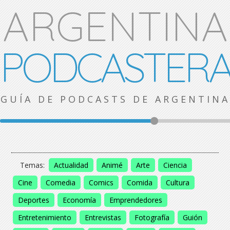
ARGENTINA
PODCASTER
GUÍA DE PODCASTS DE ARGENTINA
Temas:
Actualidad
Animé
Arte
Ciencia
Cine
Comedia
Comics
Comida
Cultura
Deportes
Economía
Emprendedores
Entretenimiento
Entrevistas
Fotografía
Guión