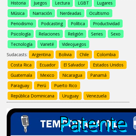
Historia
Juegos
Lectura
LGBT
Lugares
Música
Narración
Nerdeadas
Ocultismo
Periodismo
Podcasting
Política
Productividad
Psicología
Relaciones
Religión
Series
Sexo
Tecnología
Varieté
Videojuegos
Sudacasts:
Argentina
Bolivia
Chile
Colombia
Costa Rica
Ecuador
El Salvador
Estados Unidos
Guatemala
Mexico
Nicaragua
Panamá
Paraguay
Perú
Puerto Rico
República Dominicana
Uruguay
Venezuela
Patente
Patente
Patente
Patente