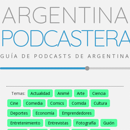
ARGENTINA
PODCASTER
GUÍA DE PODCASTS DE ARGENTINA
Temas:
Actualidad
Animé
Arte
Ciencia
Cine
Comedia
Comics
Comida
Cultura
Deportes
Economía
Emprendedores
Entretenimiento
Entrevistas
Fotografía
Guión