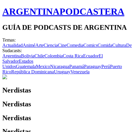
ARGENTINA
PODCASTERA
GUÍA DE PODCASTS DE ARGENTINA
Temas:
Actualidad
Animé
Arte
Ciencia
Cine
Comedia
Comics
Comida
Cultura
De
Sudacasts:
Argentina
Bolivia
Chile
Colombia
Costa Rica
Ecuador
El
Salvador
Estados
Unidos
Guatemala
Mexico
Nicaragua
Panamá
Paraguay
Perú
Puerto
Rico
República Dominicana
Uruguay
Venezuela
Nerdistas
Nerdistas
Nerdistas
Nerdistas