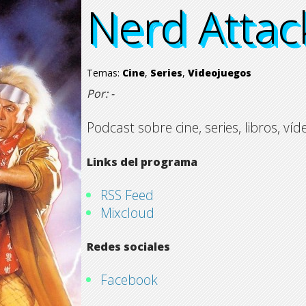
Nerd Attac
Nerd Attac
Nerd Attac
Nerd Attac
Temas:
Cine
,
Series
,
Videojuegos
Por: -
Podcast sobre cine, series, libros, v
Links del programa
RSS Feed
Mixcloud
Redes sociales
Facebook