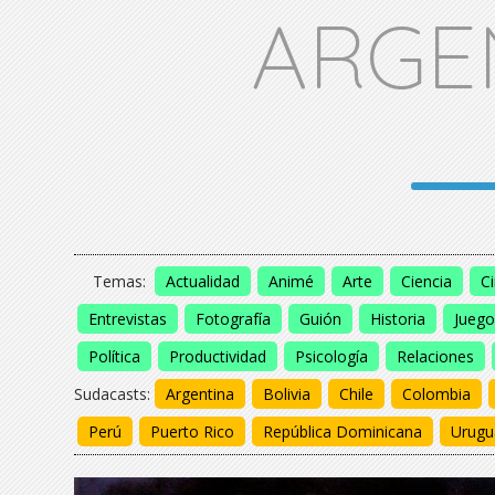
ARGE
Temas:
Actualidad
Animé
Arte
Ciencia
C
Entrevistas
Fotografía
Guión
Historia
Juego
Política
Productividad
Psicología
Relaciones
Sudacasts:
Argentina
Bolivia
Chile
Colombia
Perú
Puerto Rico
República Dominicana
Urugu