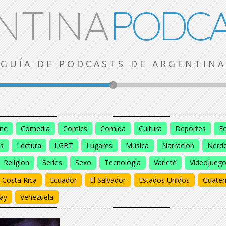
NTINA
PODCA
GUÍA DE PODCASTS DE ARGENTINA
ine
Comedia
Comics
Comida
Cultura
Deportes
E
s
Lectura
LGBT
Lugares
Música
Narración
Nerd
Religión
Series
Sexo
Tecnología
Varieté
Videojueg
Costa Rica
Ecuador
El Salvador
Estados Unidos
Guate
ay
Venezuela