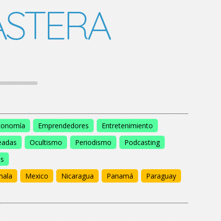
STERA
conomía
Emprendedores
Entretenimiento
eadas
Ocultismo
Periodismo
Podcasting
os
mala
Mexico
Nicaragua
Panamá
Paraguay