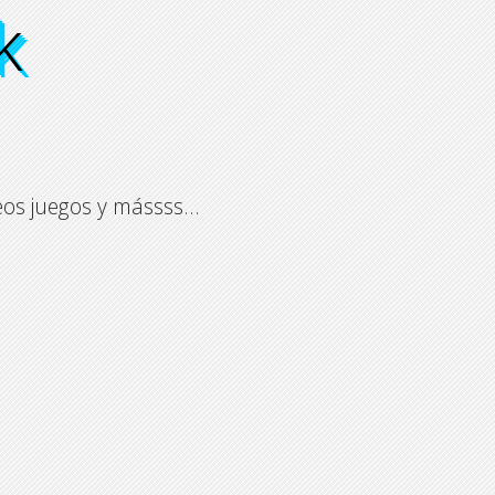
k
k
k
k
ídeos juegos y mássss…