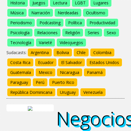
Historia
Juegos
Lectura
LGBT
Lugares
Música
Narración
Nerdeadas
Ocultismo
Periodismo
Podcasting
Política
Productividad
Psicología
Relaciones
Religión
Series
Sexo
Tecnología
Varieté
Videojuegos
Sudacasts:
Argentina
Bolivia
Chile
Colombia
Costa Rica
Ecuador
El Salvador
Estados Unidos
Guatemala
Mexico
Nicaragua
Panamá
Paraguay
Perú
Puerto Rico
República Dominicana
Uruguay
Venezuela
Negocio
Negocio
Negocio
Negocio