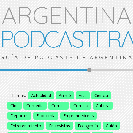
ARGENTINA
PODCASTER
GUÍA DE PODCASTS DE ARGENTINA
Temas:
Actualidad
Animé
Arte
Ciencia
Cine
Comedia
Comics
Comida
Cultura
Deportes
Economía
Emprendedores
Entretenimiento
Entrevistas
Fotografía
Guión