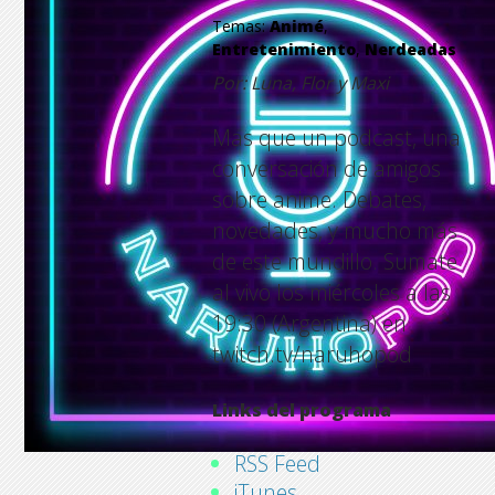
Temas:
Animé
,
Entretenimiento
,
Nerdeadas
Por: Luna, Flor y Maxi
Mas que un podcast, una
conversación de amigos
sobre anime. Debates,
novedades, y mucho más
de este mundillo. Sumate
al vivo los miércoles a las
19:30 (Argentina) en
twitch.tv/naruhopod
Links del programa
RSS Feed
iTunes