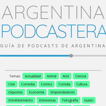
ARGENTINA
PODCASTER
GUÍA DE PODCASTS DE ARGENTINA
Temas:
Actualidad
Animé
Arte
Ciencia
Cine
Comedia
Comics
Comida
Cultura
Deportes
Economía
Emprendedores
Entretenimiento
Entrevistas
Fotografía
Guión