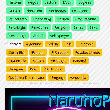
Historia
Juegos
Lectura
LGBT
Lugares
Música
Narración
Nerdeadas
Ocultismo
Periodismo
Podcasting
Política
Productividad
Psicología
Relaciones
Religión
Series
Sexo
Tecnología
Varieté
Videojuegos
Sudacasts:
Argentina
Bolivia
Chile
Colombia
Costa Rica
Ecuador
El Salvador
Estados Unidos
Guatemala
Mexico
Nicaragua
Panamá
Paraguay
Perú
Puerto Rico
República Dominicana
Uruguay
Venezuela
Naruho
Naruho
Naruho
Naruho