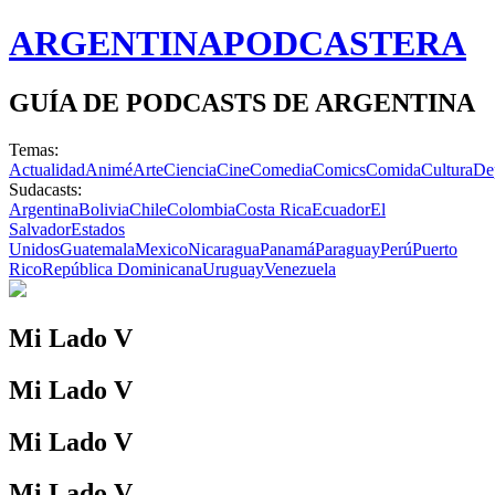
ARGENTINA
PODCASTERA
GUÍA DE PODCASTS DE ARGENTINA
Temas:
Actualidad
Animé
Arte
Ciencia
Cine
Comedia
Comics
Comida
Cultura
De
Sudacasts:
Argentina
Bolivia
Chile
Colombia
Costa Rica
Ecuador
El
Salvador
Estados
Unidos
Guatemala
Mexico
Nicaragua
Panamá
Paraguay
Perú
Puerto
Rico
República Dominicana
Uruguay
Venezuela
Mi Lado V
Mi Lado V
Mi Lado V
Mi Lado V