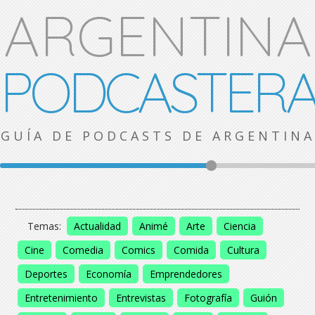
ARGENTINA
PODCASTER
GUÍA DE PODCASTS DE ARGENTINA
Temas:
Actualidad
Animé
Arte
Ciencia
Cine
Comedia
Comics
Comida
Cultura
Deportes
Economía
Emprendedores
Entretenimiento
Entrevistas
Fotografía
Guión