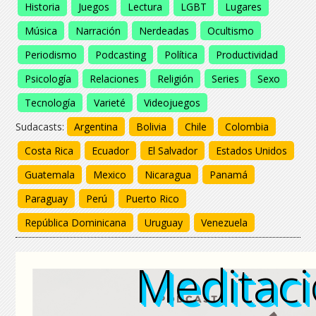
Historia
Juegos
Lectura
LGBT
Lugares
Música
Narración
Nerdeadas
Ocultismo
Periodismo
Podcasting
Política
Productividad
Psicología
Relaciones
Religión
Series
Sexo
Tecnología
Varieté
Videojuegos
Sudacasts:
Argentina
Bolivia
Chile
Colombia
Costa Rica
Ecuador
El Salvador
Estados Unidos
Guatemala
Mexico
Nicaragua
Panamá
Paraguay
Perú
Puerto Rico
República Dominicana
Uruguay
Venezuela
Meditac
Meditac
Meditac
Meditac