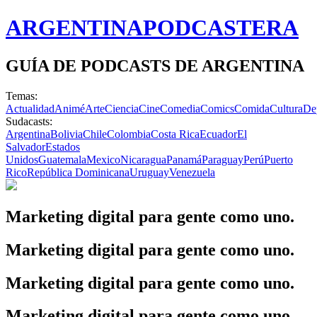
ARGENTINA
PODCASTERA
GUÍA DE PODCASTS DE ARGENTINA
Temas:
Actualidad
Animé
Arte
Ciencia
Cine
Comedia
Comics
Comida
Cultura
De
Sudacasts:
Argentina
Bolivia
Chile
Colombia
Costa Rica
Ecuador
El
Salvador
Estados
Unidos
Guatemala
Mexico
Nicaragua
Panamá
Paraguay
Perú
Puerto
Rico
República Dominicana
Uruguay
Venezuela
Marketing digital para gente como uno.
Marketing digital para gente como uno.
Marketing digital para gente como uno.
Marketing digital para gente como uno.