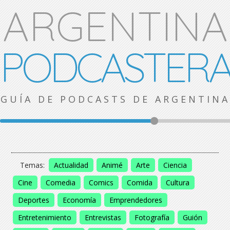
ARGENTINA
PODCASTER
GUÍA DE PODCASTS DE ARGENTINA
Temas:
Actualidad
Animé
Arte
Ciencia
Cine
Comedia
Comics
Comida
Cultura
Deportes
Economía
Emprendedores
Entretenimiento
Entrevistas
Fotografía
Guión