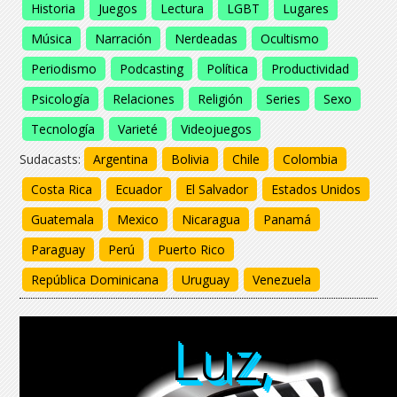
Historia
Juegos
Lectura
LGBT
Lugares
Música
Narración
Nerdeadas
Ocultismo
Periodismo
Podcasting
Política
Productividad
Psicología
Relaciones
Religión
Series
Sexo
Tecnología
Varieté
Videojuegos
Sudacasts:
Argentina
Bolivia
Chile
Colombia
Costa Rica
Ecuador
El Salvador
Estados Unidos
Guatemala
Mexico
Nicaragua
Panamá
Paraguay
Perú
Puerto Rico
República Dominicana
Uruguay
Venezuela
Luz,
Luz,
Luz,
Luz,