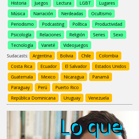
Historia
Juegos
Lectura
LGBT
Lugares
Música
Narración
Nerdeadas
Ocultismo
Periodismo
Podcasting
Política
Productividad
Psicología
Relaciones
Religión
Series
Sexo
Tecnología
Varieté
Videojuegos
Sudacasts:
Argentina
Bolivia
Chile
Colombia
Costa Rica
Ecuador
El Salvador
Estados Unidos
Guatemala
Mexico
Nicaragua
Panamá
Paraguay
Perú
Puerto Rico
República Dominicana
Uruguay
Venezuela
Lo que
Lo que
Lo que
Lo que