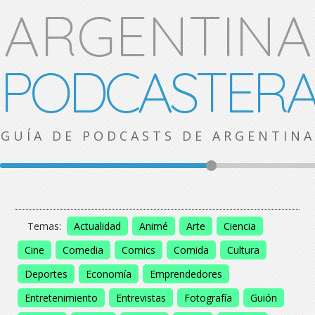
ARGENTINA
PODCASTER
GUÍA DE PODCASTS DE ARGENTINA
Temas:
Actualidad
Animé
Arte
Ciencia
Cine
Comedia
Comics
Comida
Cultura
Deportes
Economía
Emprendedores
Entretenimiento
Entrevistas
Fotografía
Guión