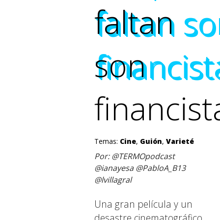
faltan
faltan s
faltan s
faltan s
son
financist
financist
financist
financist
Temas:
Cine
,
Guión
,
Varieté
Por: @TERMOpodcast
@ianayesa @PabloA_B13
@lvillagral
Una gran película y un
desastre cinematográfico