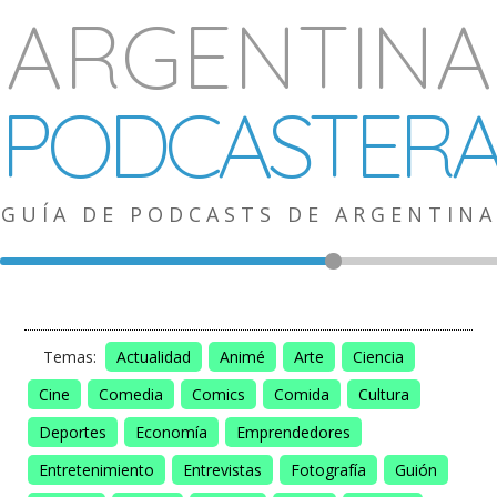
ARGENTINA
PODCASTER
GUÍA DE PODCASTS DE ARGENTINA
Temas:
Actualidad
Animé
Arte
Ciencia
Cine
Comedia
Comics
Comida
Cultura
Deportes
Economía
Emprendedores
Entretenimiento
Entrevistas
Fotografía
Guión