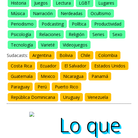
Historia
Juegos
Lectura
LGBT
Lugares
Música
Narración
Nerdeadas
Ocultismo
Periodismo
Podcasting
Política
Productividad
Psicología
Relaciones
Religión
Series
Sexo
Tecnología
Varieté
Videojuegos
Sudacasts:
Argentina
Bolivia
Chile
Colombia
Costa Rica
Ecuador
El Salvador
Estados Unidos
Guatemala
Mexico
Nicaragua
Panamá
Paraguay
Perú
Puerto Rico
República Dominicana
Uruguay
Venezuela
Lo que
Lo que
Lo que
Lo que