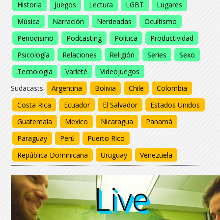
Historia
Juegos
Lectura
LGBT
Lugares
Música
Narración
Nerdeadas
Ocultismo
Periodismo
Podcasting
Política
Productividad
Psicología
Relaciones
Religión
Series
Sexo
Tecnología
Varieté
Videojuegos
Sudacasts:
Argentina
Bolivia
Chile
Colombia
Costa Rica
Ecuador
El Salvador
Estados Unidos
Guatemala
Mexico
Nicaragua
Panamá
Paraguay
Perú
Puerto Rico
República Dominicana
Uruguay
Venezuela
Live
Live
Live
Live