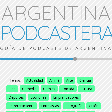
ARGENTINA
PODCASTER
GUÍA DE PODCASTS DE ARGENTINA
Temas:
Actualidad
Animé
Arte
Ciencia
Cine
Comedia
Comics
Comida
Cultura
Deportes
Economía
Emprendedores
Entretenimiento
Entrevistas
Fotografía
Guión