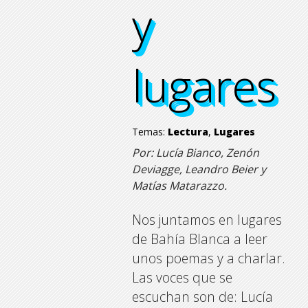
y
y
y
y
lugares
lugares
lugares
lugares
Temas:
Lectura
,
Lugares
Por: Lucía Bianco, Zenón
Deviagge, Leandro Beier y
Matías Matarazzo.
Nos juntamos en lugares
de Bahía Blanca a leer
unos poemas y a charlar.
Las voces que se
escuchan son de: Lucía