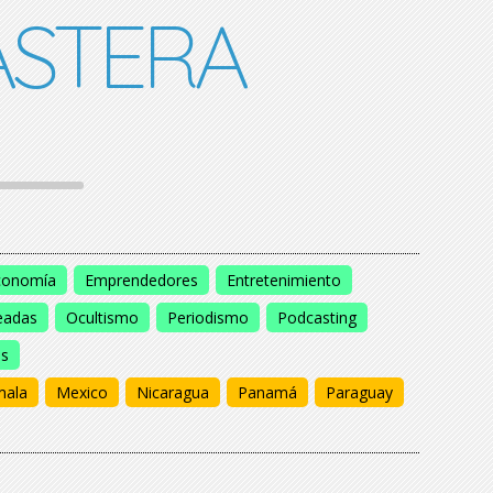
STERA
conomía
Emprendedores
Entretenimiento
eadas
Ocultismo
Periodismo
Podcasting
os
mala
Mexico
Nicaragua
Panamá
Paraguay