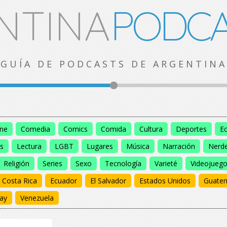
NTINA
PODCA
GUÍA DE PODCASTS DE ARGENTINA
ine
Comedia
Comics
Comida
Cultura
Deportes
E
s
Lectura
LGBT
Lugares
Música
Narración
Nerd
Religión
Series
Sexo
Tecnología
Varieté
Videojueg
Costa Rica
Ecuador
El Salvador
Estados Unidos
Guate
ay
Venezuela