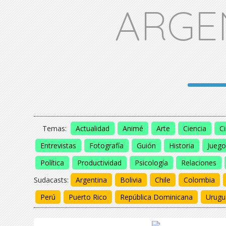
ARGE
Temas:
Actualidad
Animé
Arte
Ciencia
C
Entrevistas
Fotografía
Guión
Historia
Juego
Política
Productividad
Psicología
Relaciones
Sudacasts:
Argentina
Bolivia
Chile
Colombia
Perú
Puerto Rico
República Dominicana
Urugu