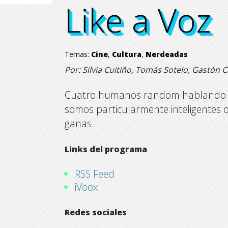
Like a Voz
Like a Voz
Like a Voz
Like a Voz
Temas:
Cine
,
Cultura
,
Nerdeadas
Por: Silvia Cuitiño, Tomás Sotelo, Gastón
Cuatro humanos random hablando d
somos particularmente inteligentes 
ganas.
Links del programa
RSS Feed
iVoox
Redes sociales