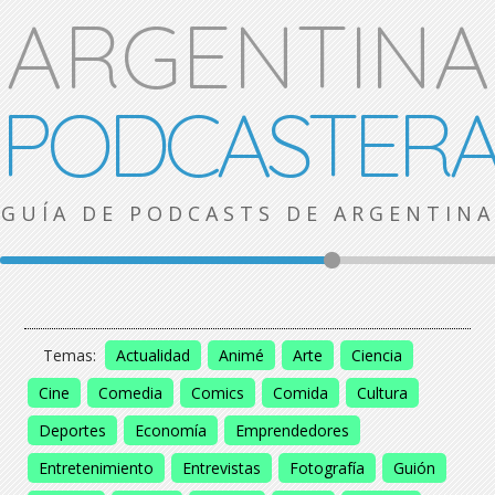
ARGENTINA
PODCASTER
GUÍA DE PODCASTS DE ARGENTINA
Temas:
Actualidad
Animé
Arte
Ciencia
Cine
Comedia
Comics
Comida
Cultura
Deportes
Economía
Emprendedores
Entretenimiento
Entrevistas
Fotografía
Guión