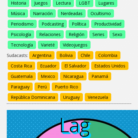
Historia
Juegos
Lectura
LGBT
Lugares
Música
Narración
Nerdeadas
Ocultismo
Periodismo
Podcasting
Política
Productividad
Psicología
Relaciones
Religión
Series
Sexo
Tecnología
Varieté
Videojuegos
Sudacasts:
Argentina
Bolivia
Chile
Colombia
Costa Rica
Ecuador
El Salvador
Estados Unidos
Guatemala
Mexico
Nicaragua
Panamá
Paraguay
Perú
Puerto Rico
República Dominicana
Uruguay
Venezuela
Lag
Lag
Lag
Lag