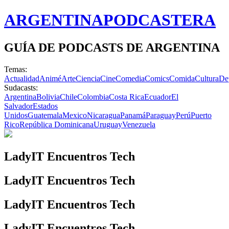
ARGENTINA
PODCASTERA
GUÍA DE PODCASTS DE ARGENTINA
Temas:
Actualidad
Animé
Arte
Ciencia
Cine
Comedia
Comics
Comida
Cultura
De
Sudacasts:
Argentina
Bolivia
Chile
Colombia
Costa Rica
Ecuador
El
Salvador
Estados
Unidos
Guatemala
Mexico
Nicaragua
Panamá
Paraguay
Perú
Puerto
Rico
República Dominicana
Uruguay
Venezuela
LadyIT Encuentros Tech
LadyIT Encuentros Tech
LadyIT Encuentros Tech
LadyIT Encuentros Tech