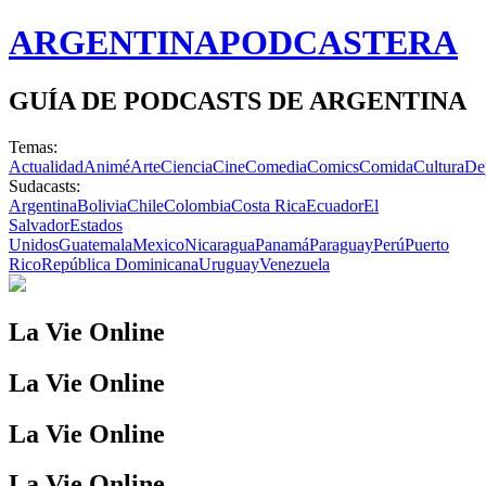
ARGENTINA
PODCASTERA
GUÍA DE PODCASTS DE ARGENTINA
Temas:
Actualidad
Animé
Arte
Ciencia
Cine
Comedia
Comics
Comida
Cultura
De
Sudacasts:
Argentina
Bolivia
Chile
Colombia
Costa Rica
Ecuador
El
Salvador
Estados
Unidos
Guatemala
Mexico
Nicaragua
Panamá
Paraguay
Perú
Puerto
Rico
República Dominicana
Uruguay
Venezuela
La Vie Online
La Vie Online
La Vie Online
La Vie Online