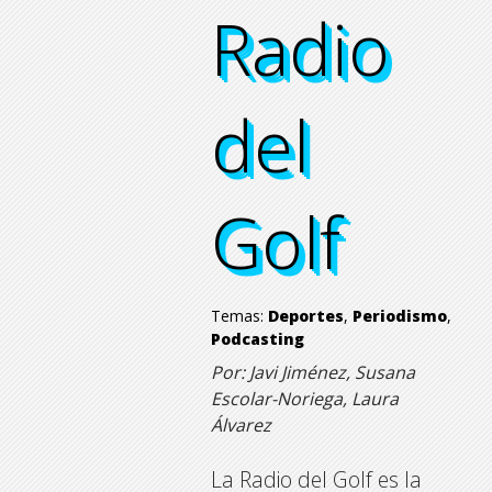
Radio
Radio
Radio
Radio
del
del
del
del
Golf
Golf
Golf
Golf
Temas:
Deportes
,
Periodismo
,
Podcasting
Por: Javi Jiménez, Susana
Escolar-Noriega, Laura
Álvarez
La Radio del Golf es la