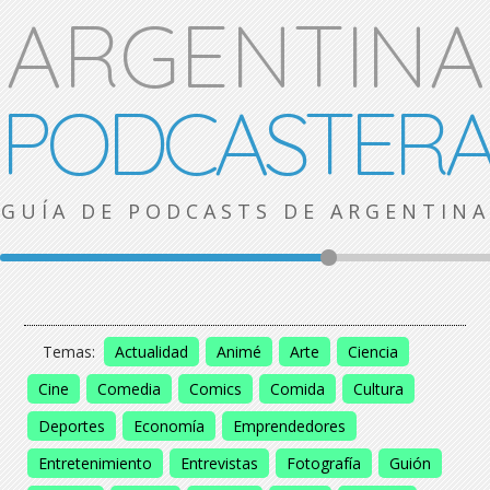
ARGENTINA
PODCASTER
GUÍA DE PODCASTS DE ARGENTINA
Temas:
Actualidad
Animé
Arte
Ciencia
Cine
Comedia
Comics
Comida
Cultura
Deportes
Economía
Emprendedores
Entretenimiento
Entrevistas
Fotografía
Guión