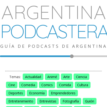
ARGENTINA
PODCASTER
GUÍA DE PODCASTS DE ARGENTINA
Temas:
Actualidad
Animé
Arte
Ciencia
Cine
Comedia
Comics
Comida
Cultura
Deportes
Economía
Emprendedores
Entretenimiento
Entrevistas
Fotografía
Guión