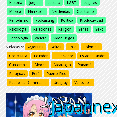
Historia
Juegos
Lectura
LGBT
Lugares
Música
Narración
Nerdeadas
Ocultismo
Periodismo
Podcasting
Política
Productividad
Psicología
Relaciones
Religión
Series
Sexo
Tecnología
Varieté
Videojuegos
Sudacasts:
Argentina
Bolivia
Chile
Colombia
Costa Rica
Ecuador
El Salvador
Estados Unidos
Guatemala
Mexico
Nicaragua
Panamá
Paraguay
Perú
Puerto Rico
República Dominicana
Uruguay
Venezuela
Japannex
Japanne
Japanne
Japanne