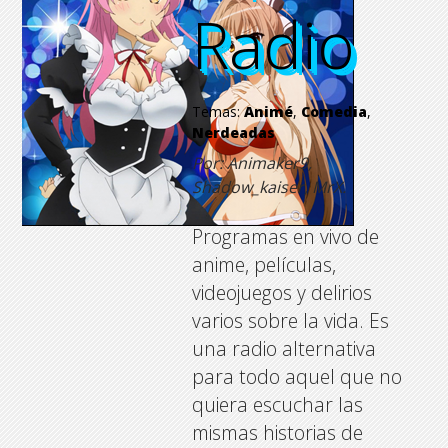
Radio
Radio
Radio
Radio
Temas:
Animé
,
Comedia
,
Nerdeadas
Por: Animaker9,
Shadow_kaiser, MrX.
Programas en vivo de
anime, películas,
videojuegos y delirios
varios sobre la vida. Es
una radio alternativa
para todo aquel que no
quiera escuchar las
mismas historias de