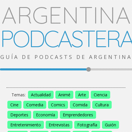
ARGENTINA
PODCASTER
GUÍA DE PODCASTS DE ARGENTINA
Temas:
Actualidad
Animé
Arte
Ciencia
Cine
Comedia
Comics
Comida
Cultura
Deportes
Economía
Emprendedores
Entretenimiento
Entrevistas
Fotografía
Guión