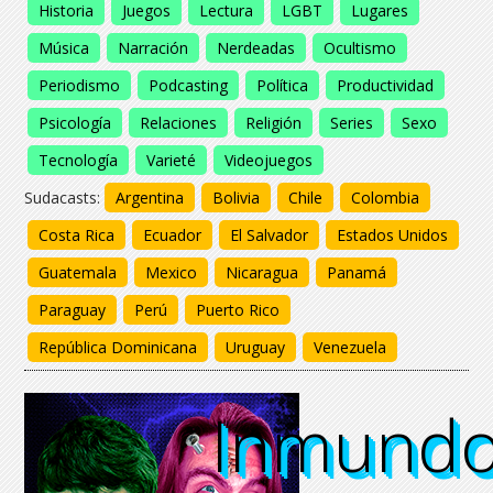
Historia
Juegos
Lectura
LGBT
Lugares
Música
Narración
Nerdeadas
Ocultismo
Periodismo
Podcasting
Política
Productividad
Psicología
Relaciones
Religión
Series
Sexo
Tecnología
Varieté
Videojuegos
Sudacasts:
Argentina
Bolivia
Chile
Colombia
Costa Rica
Ecuador
El Salvador
Estados Unidos
Guatemala
Mexico
Nicaragua
Panamá
Paraguay
Perú
Puerto Rico
República Dominicana
Uruguay
Venezuela
Inmund
Inmund
Inmund
Inmund