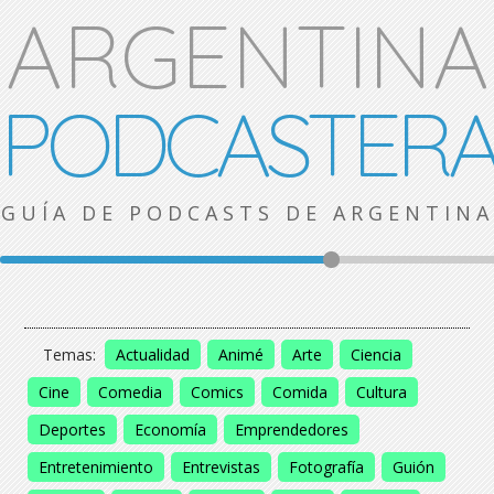
ARGENTINA
PODCASTER
GUÍA DE PODCASTS DE ARGENTINA
Temas:
Actualidad
Animé
Arte
Ciencia
Cine
Comedia
Comics
Comida
Cultura
Deportes
Economía
Emprendedores
Entretenimiento
Entrevistas
Fotografía
Guión