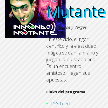
Mutante
Mutante
Mutante
Mutante
Por: Palo, Joe y Vargas
En este ciclo, el rigor
científico y la elasticidad
mágica se dan la mano y
juegan la pulseada final.
Es un encuentro
amistoso. Hagan sus
apuestas.
Links del programa
RSS Feed