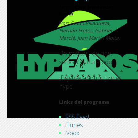
Temas:
Cine
,
Nerdeadas
,
Series
Por: Guido Villanueva,
Hernán Fretes, Gabriel
Marclé, Juan Martin Moita.
Un podcast de cine,
series y cultura pop.
¡Déjense abducir por el
hype!
Links del programa
RSS Feed
iTunes
iVoox