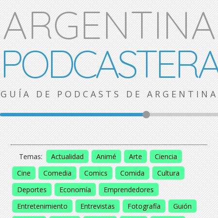
ARGENTINA
PODCASTER
GUÍA DE PODCASTS DE ARGENTINA
Temas:
Actualidad
Animé
Arte
Ciencia
Cine
Comedia
Comics
Comida
Cultura
Deportes
Economía
Emprendedores
Entretenimiento
Entrevistas
Fotografía
Guión