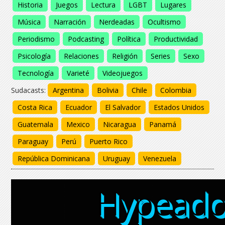
Historia
Juegos
Lectura
LGBT
Lugares
Música
Narración
Nerdeadas
Ocultismo
Periodismo
Podcasting
Política
Productividad
Psicología
Relaciones
Religión
Series
Sexo
Tecnología
Varieté
Videojuegos
Sudacasts:
Argentina
Bolivia
Chile
Colombia
Costa Rica
Ecuador
El Salvador
Estados Unidos
Guatemala
Mexico
Nicaragua
Panamá
Paraguay
Perú
Puerto Rico
República Dominicana
Uruguay
Venezuela
Hypeado
Hypeado
Hypead
Hypead