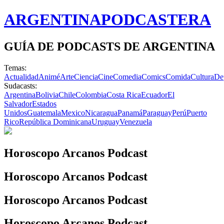
ARGENTINA
PODCASTERA
GUÍA DE PODCASTS DE ARGENTINA
Temas:
Actualidad
Animé
Arte
Ciencia
Cine
Comedia
Comics
Comida
Cultura
De
Sudacasts:
Argentina
Bolivia
Chile
Colombia
Costa Rica
Ecuador
El
Salvador
Estados
Unidos
Guatemala
Mexico
Nicaragua
Panamá
Paraguay
Perú
Puerto
Rico
República Dominicana
Uruguay
Venezuela
Horoscopo Arcanos Podcast
Horoscopo Arcanos Podcast
Horoscopo Arcanos Podcast
Horoscopo Arcanos Podcast