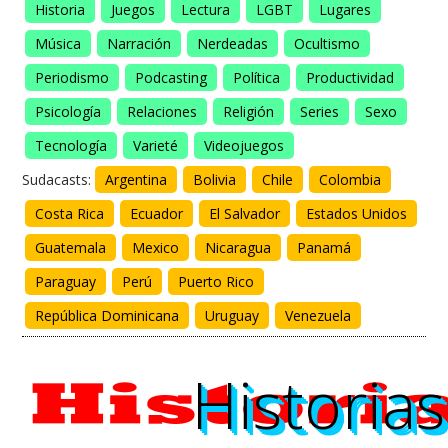
Historia
Juegos
Lectura
LGBT
Lugares
Música
Narración
Nerdeadas
Ocultismo
Periodismo
Podcasting
Política
Productividad
Psicología
Relaciones
Religión
Series
Sexo
Tecnología
Varieté
Videojuegos
Sudacasts:
Argentina
Bolivia
Chile
Colombia
Costa Rica
Ecuador
El Salvador
Estados Unidos
Guatemala
Mexico
Nicaragua
Panamá
Paraguay
Perú
Puerto Rico
República Dominicana
Uruguay
Venezuela
Historias
Historias
Historia
Historia