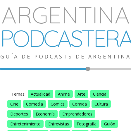
ARGENTINA
PODCASTER
GUÍA DE PODCASTS DE ARGENTINA
Temas:
Actualidad
Animé
Arte
Ciencia
Cine
Comedia
Comics
Comida
Cultura
Deportes
Economía
Emprendedores
Entretenimiento
Entrevistas
Fotografía
Guión